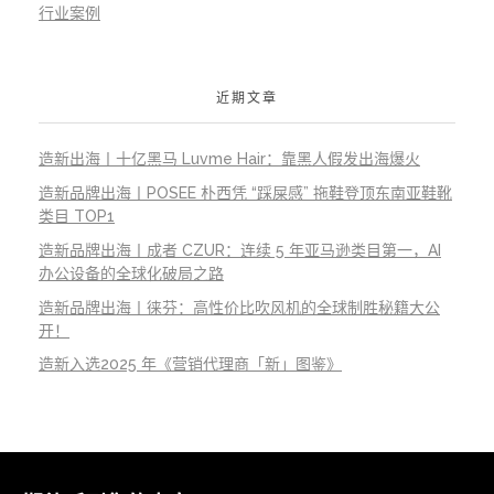
行业案例
近期文章
造新出海丨十亿黑马 Luvme Hair：靠黑人假发出海爆火
造新品牌出海丨POSEE 朴西凭 “踩屎感” 拖鞋登顶东南亚鞋靴
类目 TOP1
造新品牌出海丨成者 CZUR：连续 5 年亚马逊类目第一，AI
办公设备的全球化破局之路
造新品牌出海丨徕芬：高性价比吹风机的全球制胜秘籍大公
开！
造新入选2025 年《营销代理商「新」图鉴》