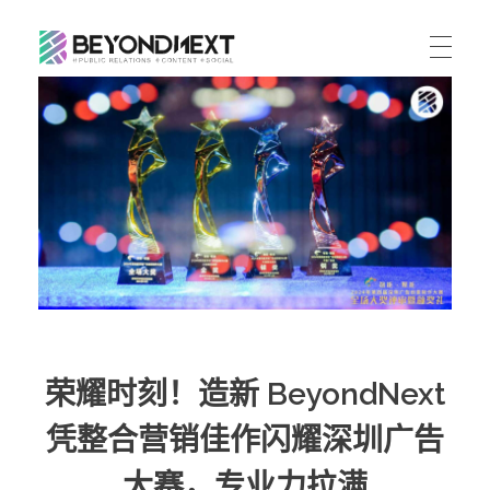
造新营销
海外品牌营销推广策划_海外网红营销_国际广告投放发稿服务
首页
文章
服务
公司动态
案例
海外整合营销
传播策略
联系
国际公关代理
出海资讯
关于我们
海外社媒营销
ENGLISH
媒体资讯
荣耀时刻！造新 BeyondNext
加入我们
跨境市场营销
凭整合营销佳作闪耀深圳广告
联系我们
大赛，专业力拉满