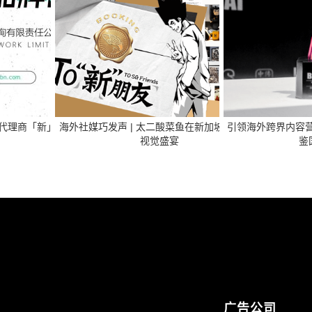
销代理商「新」图鉴》
海外社媒巧发声 | 太二酸菜鱼在新加坡的口碑&
引领海外跨界内容营销
视觉盛宴
鉴
广告公司