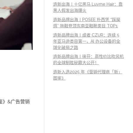
造新出海丨十亿黑马 Luvme Hair：靠
黑人假发出海爆火
造新品牌出海丨POSEE 朴西凭 “踩屎
感” 拖鞋登顶东南亚鞋靴类目 TOP1
造新品牌出海丨成者 CZUR：连续 5
年亚马逊类目第一，AI 办公设备的全
球化破局之路
造新品牌出海丨徕芬：高性价比吹风机
的全球制胜秘籍大公开！
造新入选2025 年《营销代理商「新」
图鉴》
图鉴》&广告营销